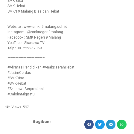
SMK Bisa
SMK Hebat
SMKN 9 Malang Bisa dan Hebat
—————————————–
Website : www.smkn9malang.sch.id
Instagram : @smknegeri9malang
Facebook : SMK Negeri 9 Malang
YouTube : Skanawa TV
Telp : 081229957069
—————————————–
#AfirmasiPendidikan #AnakDaerahHebat
#JatimCerdas
#SMKBisa
#SMKHebat
#SkanawaBerprestasi
#CabdinMlgBatu
Views:
597
Bagikan :
dibuat oleh rrdigital.id