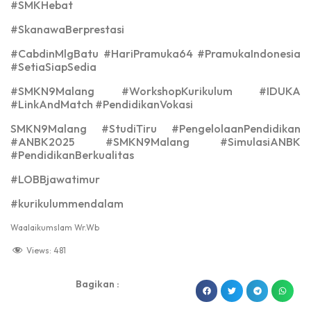
#SMKHebat
#SkanawaBerprestasi
#CabdinMlgBatu #HariPramuka64 #PramukaIndonesia
#SetiaSiapSedia
#SMKN9Malang #WorkshopKurikulum #IDUKA
#LinkAndMatch #PendidikanVokasi
SMKN9Malang #StudiTiru #PengelolaanPendidikan
#ANBK2025 #SMKN9Malang #SimulasiANBK
#PendidikanBerkualitas
#LOBBjawatimur
#kurikulummendalam
Waalaikumslam Wr.Wb
Views:
481
Bagikan :
dibuat oleh rrdigital.id