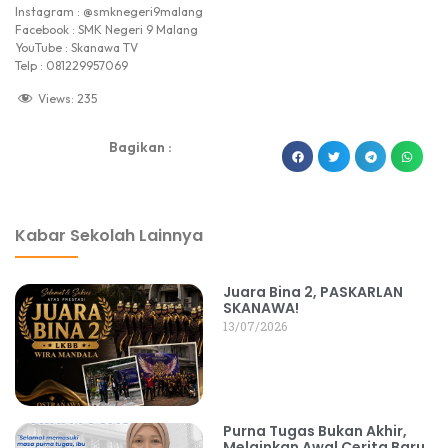
Instagram : @smknegeri9malang
Facebook : SMK Negeri 9 Malang
YouTube : Skanawa TV
Telp : 081229957069
Views:
235
Bagikan :
dibuat oleh rrdigital.id
Kabar Sekolah Lainnya
Juara Bina 2, PASKARLAN
SKANAWA!
13/07/2026
Purna Tugas Bukan Akhir,
Melainkan Awal Cerita Baru