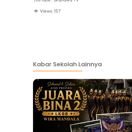
Views:
157
dibuat oleh rrdigital.id
Kabar Sekolah Lainnya