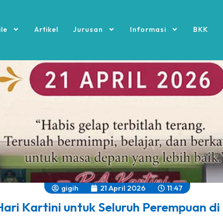
ile
Artikel
Jurusan
Informasi
BKK
gigih
21 April 2026
11:47
ari Kartini untuk Seluruh Perempuan di