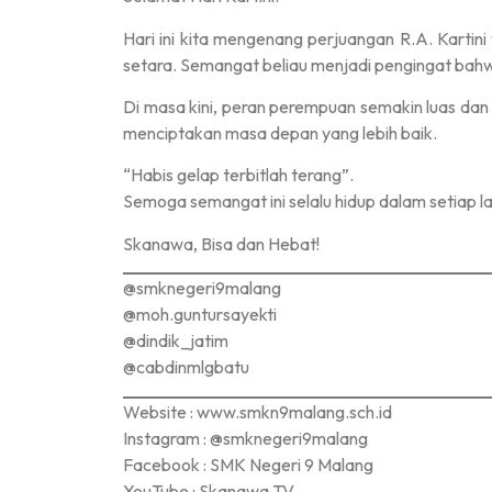
Hari ini kita mengenang perjuangan R.A. Karti
setara. Semangat beliau menjadi pengingat bahw
Di masa kini, peran perempuan semakin luas dan 
menciptakan masa depan yang lebih baik.
“Habis gelap terbitlah terang”.
Semoga semangat ini selalu hidup dalam setiap la
Skanawa, Bisa dan Hebat!
@smknegeri9malang
@moh.guntursayekti
@dindik_jatim
@cabdinmlgbatu
Website : www.smkn9malang.sch.id
Instagram : @smknegeri9malang
Facebook : SMK Negeri 9 Malang
YouTube : Skanawa TV