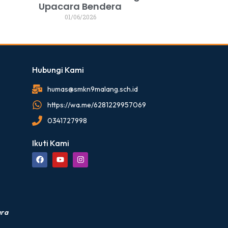
Upacara Bendera
01/06/2026
Hubungi Kami
humas@smkn9malang.sch.id
https://wa.me/6281229957069
0341727998
Ikuti Kami
ara